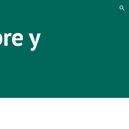
ion
re y 